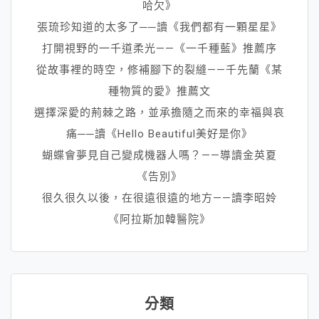
哈欠》
張琉珍知道的太多了──讀《我們都有一顆星星》
打開視野的一千道柔光——《一千種藍》推薦序
從故事裡的時空，修補腳下的裂縫——千先蘭《某
種物質的愛》推薦文
選擇深愛的荊棘之路，並承擔隨之而來的幸福與哀
痛──讀《Hello Beautiful美好是你》
蝴蝶會夢見自己變成機器人嗎？——導讀金英夏
《告別》
很久很久以後，在很遠很遠的地方——讀李昭姈
《阿拉斯加韓醫院》
分類