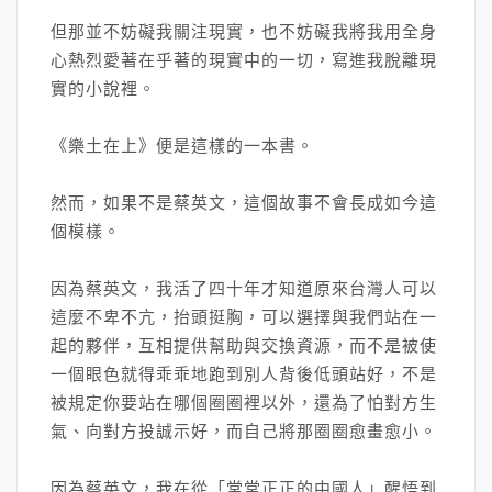
但那並不妨礙我關注現實，也不妨礙我將我用全身
心熱烈愛著在乎著的現實中的一切，寫進我脫離現
實的小說裡。
《樂土在上》便是這樣的一本書。
然而，如果不是蔡英文，這個故事不會長成如今這
個模樣。
因為蔡英文，我活了四十年才知道原來台灣人可以
這麼不卑不亢，抬頭挺胸，可以選擇與我們站在一
起的夥伴，互相提供幫助與交換資源，而不是被使
一個眼色就得乖乖地跑到別人背後低頭站好，不是
被規定你要站在哪個圈圈裡以外，還為了怕對方生
氣、向對方投誠示好，而自己將那圈圈愈畫愈小。
因為蔡英文，我在從「堂堂正正的中國人」醒悟到