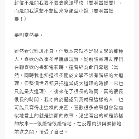
封信不是問我要不要去魔法學校（要啊當然要），
而是問我還想不想回來寫類型小說（要啊當然
要！）
要啊當然要。
雖然看似科班出身，但我本來就不是很文學的那種
人，喜歡的故事多半脫離現實，從前讀書時友伴們
在聊喜歡的書和電影時，還曾經為此自卑過（當
然，同時我也知道很多關於文學不該有階級的大道
理，但整個世界都只把這當成大道理的時候，它也
只能是大道理）。後來花了很長的時間，真的很長
很長的時間，我才終於體認到我就是這樣的人，也
可能只寫得出這樣的東西，喜歡很多故事但會發瘋
似地愛上的就是這類的故事，渴望寫出的就是這樣
的故事——很緩慢很緩慢地，在反覆倒退與遲疑地
前進之間，接受了自己。