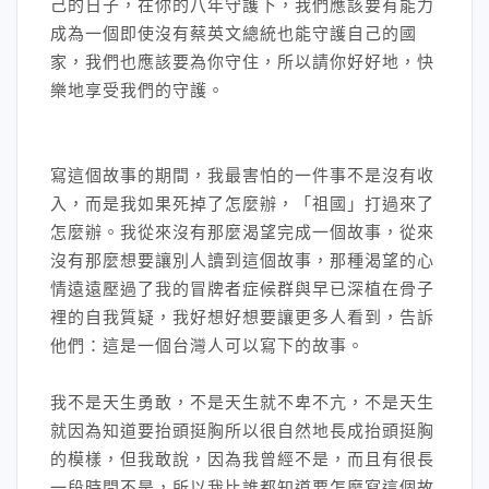
己的日子，在你的八年守護下，我們應該要有能力
成為一個即使沒有蔡英文總統也能守護自己的國
家，我們也應該要為你守住，所以請你好好地，快
樂地享受我們的守護。
寫這個故事的期間，我最害怕的一件事不是沒有收
入，而是我如果死掉了怎麼辦，「祖國」打過來了
怎麼辦。我從來沒有那麼渴望完成一個故事，從來
沒有那麼想要讓別人讀到這個故事，那種渴望的心
情遠遠壓過了我的冒牌者症候群與早已深植在骨子
裡的自我質疑，我好想好想要讓更多人看到，告訴
他們：這是一個台灣人可以寫下的故事。
我不是天生勇敢，不是天生就不卑不亢，不是天生
就因為知道要抬頭挺胸所以很自然地長成抬頭挺胸
的模樣，但我敢說，因為我曾經不是，而且有很長
一段時間不是，所以我比誰都知道要怎麼寫這個故