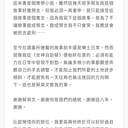
這本書是個推想小說，雖然這幾天很多朋友說這個
故事好像預言，但我必須一再重申，我只能接受這
個故事是個寓言，因為我寫下這個故事，是為了不
讓故事變成預言。變成預言我不只會哭，我應該會
被抓去處刑⋯⋯
至今在讀墨所連載的故事前半還是樂土日常，然而
就像我從《女神自助餐》便始終在意的：必須有能
力在日常中發現不對勁，無論多微小的事都願意弄
髒自己的手去調整，才能阻止我們所愛的土地逐步
傾斜，才能避免有一天往再也無法挽回的方向倒
下，這也是蔡英文教我的事。
謝謝蔡英文，謝謝你是我們的總統，謝謝這八年，
謝謝。
比起惋惜你的卸任，我更高興你終於可以好好過自