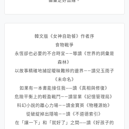
儘量走好直線。
韓文版《女神自助餐》作者序
食物戰爭
永恆卻也必要的不合時宜——導讀《世界的詞彙是
森林》
以故事精確地捕捉曖昧難辨的邊界——讀兒玉雨子
《未命名》
如果有一本書能接住我──讀《真相與修復》
危險平衡上的輕盈戰鬥——讀冒業《記憶管理局》
科幻小說的離心力場——讀金寶英《物種源始》
從破綻掉出隱喻——讀《不道德索引》
在「讓一下」和「就好了」之間──讀《好孩子的