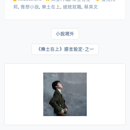
邦
,
推想小說
,
樂土在上
,
總統就職
,
蔡英文
文
小說裡外
章
《樂土在上》語言設定-之一
導
覽