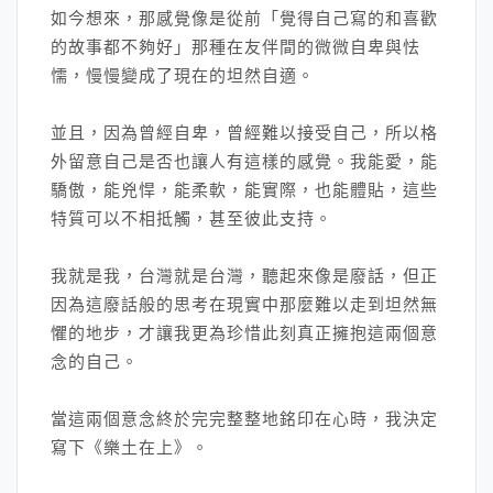
如今想來，那感覺像是從前「覺得自己寫的和喜歡
的故事都不夠好」那種在友伴間的微微自卑與怯
懦，慢慢變成了現在的坦然自適。
並且，因為曾經自卑，曾經難以接受自己，所以格
外留意自己是否也讓人有這樣的感覺。我能愛，能
驕傲，能兇悍，能柔軟，能實際，也能體貼，這些
特質可以不相抵觸，甚至彼此支持。
我就是我，台灣就是台灣，聽起來像是廢話，但正
因為這廢話般的思考在現實中那麼難以走到坦然無
懼的地步，才讓我更為珍惜此刻真正擁抱這兩個意
念的自己。
當這兩個意念終於完完整整地銘印在心時，我決定
寫下《樂土在上》。