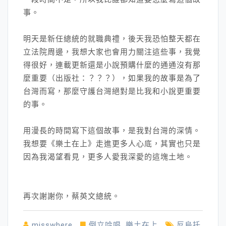
事。
明天是新任總統的就職典禮，後天我恐怕整天都在
立法院周邊，我想大家也會用力關注這些事，我覺
得很好，連載更新還是小說預購什麼的通通沒有那
麼重要（出版社：？？？），如果我的故事是為了
台灣而寫，那麼守護台灣絕對是比我和小說更重要
的事。
用漫長的時間寫下這個故事，是我對台灣的深情。
我想要《樂土在上》走進更多人心底，其實也只是
因為我渴望看見，更多人愛我深愛的這塊土地。
再次謝謝你，蔡英文總統。
misswhere
倒立吟唱
,
樂土在上
反烏托