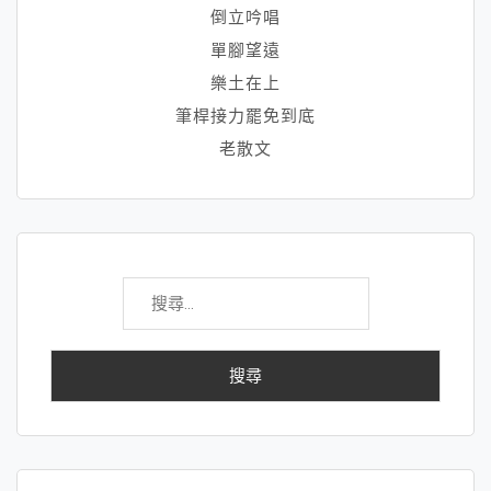
倒立吟唱
單腳望遠
樂土在上
筆桿接力罷免到底
老散文
搜
尋
關
鍵
字: