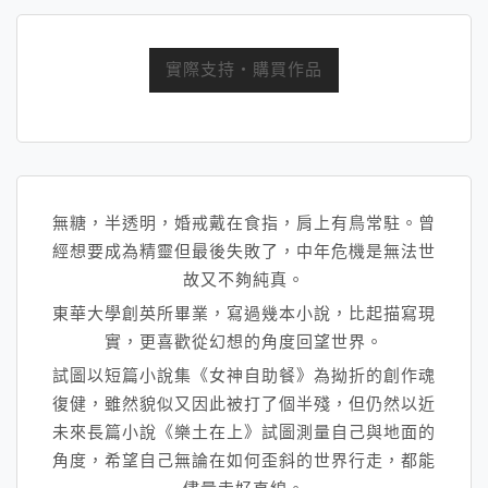
實際支持・購買作品
無糖，半透明，婚戒戴在食指，肩上有鳥常駐。曾
經想要成為精靈但最後失敗了，中年危機是無法世
故又不夠純真。
東華大學創英所畢業，寫過幾本小說，比起描寫現
實，
更喜歡從幻想的角度回望世界。
試圖以短篇小說集《女神自助餐》
為拗折的創作魂
復健，雖然貌似又因此被打了個半殘，
但仍然以近
未來長篇小說《樂土在上》試圖測量自己與地面的
角度，
希望自己無論在如何歪斜的世界行走，都能