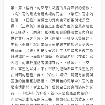
第一篇〈輪椅上的聖母〉凝視的是身障者的情欲，
〈病〉寫的是教會體系裡的同志，〈染紅〉寫家內
性侵，〈怪物〉從道士幻咒角度寫都更與地景變
遷，〈止痛藥〉從合該是加害者角度的企業高層寫
罷工運動，〈同業〉寫模擬現實的遊戲世界與真實
世界並行時之荒謬，與〈同業〉一樣令人警醒的，
更有〈哥哥〉寫出當時只道是尋常的加害與受害一
體兩面，〈親〉則是反省現代生活中尋常身教之為
難與尷尬⋯⋯而關於運動，與書同名的〈夜海〉寫
因逃亡的年輕運動者渡海來台，〈頭盔〉、〈空
隙〉寫運動以外，不在街頭的運動者與不是運動者
在街頭的種種片刻，〈偷生〉短短一篇更有疫情與
國族的雙重巨影壓逼，〈深黃色的電單車〉寫的也
是疫情期間，街上任何一個與自己錯身而過的外送
員——《夜海》的好看，並不只是寫底層與壓迫，
而是指認出無光的海上每一個微微起伏的波浪，那