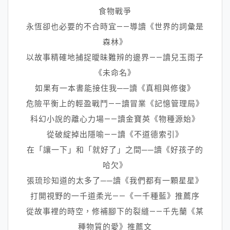
食物戰爭
永恆卻也必要的不合時宜——導讀《世界的詞彙是
森林》
以故事精確地捕捉曖昧難辨的邊界——讀兒玉雨子
《未命名》
如果有一本書能接住我──讀《真相與修復》
危險平衡上的輕盈戰鬥——讀冒業《記憶管理局》
科幻小說的離心力場——讀金寶英《物種源始》
從破綻掉出隱喻——讀《不道德索引》
在「讓一下」和「就好了」之間──讀《好孩子的
哈欠》
張琉珍知道的太多了──讀《我們都有一顆星星》
打開視野的一千道柔光——《一千種藍》推薦序
從故事裡的時空，修補腳下的裂縫——千先蘭《某
種物質的愛》推薦文