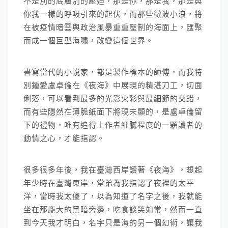
不是別的底層別的壓迫，那是你，那是我，那是與
你我一樣的呼吸引來的起伏，而那些微波小浪，將
在被疫情暗雲與政治風暴重重壓制的海面上，匯聚
而成一個巨型海嘯，改變這個世界。
書寫當代的小說家，都是製作標本的師傅，而我特
別鍾愛盧卓倫在《夜海》中展現的精湛刀工，切面
俐落，可以看到最多的光影火彩與最細節的交錯，
而有些隱然在薄脆紙面下將現未顯的，是盧卓倫留
下的禮物，唯有追得上作者細膩程度的一顆讀者的
動情之心，才能指認。
很多很多年後，我在臺灣西岸讀著《夜海》，想起
年少時在臺灣東岸，堂弟為我指認了夜裡的太平
洋，當時我太傻了，以為知道了名字之後，我就能
坐在那龐大的黑暗旁邊，吃食談笑如常，然而一直
到今天我才明白，名字只是海的另一個幻術，讓我