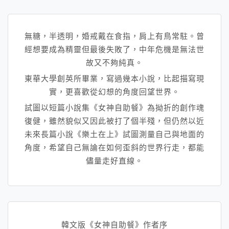
無糖，半透明，婚戒戴在食指，肩上有鳥常駐。曾
經想要成為精靈但最後失敗了，中年危機是無法世
故又不夠純真。
東華大學創英所畢業，寫過幾本小說，比起描寫現
實，
更喜歡從幻想的角度回望世界。
試圖以短篇小說集《女神自助餐》
為拗折的創作魂
復健，雖然貌似又因此被打了個半殘，
但仍然以近
未來長篇小說《樂土在上》試圖測量自己與地面的
角度，
希望自己無論在如何歪斜的世界行走，都能
儘量走好直線。
韓文版《女神自助餐》作者序