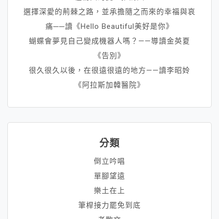
選擇深愛的荊棘之路，並承擔隨之而來的幸福與哀
痛──讀《Hello Beautiful美好是你》
蝴蝶會夢見自己變成機器人嗎？——導讀金英夏
《告別》
很久很久以後，在很遠很遠的地方——讀李昭姈
《阿拉斯加韓醫院》
分類
倒立吟唱
單腳望遠
樂土在上
筆桿接力罷免到底