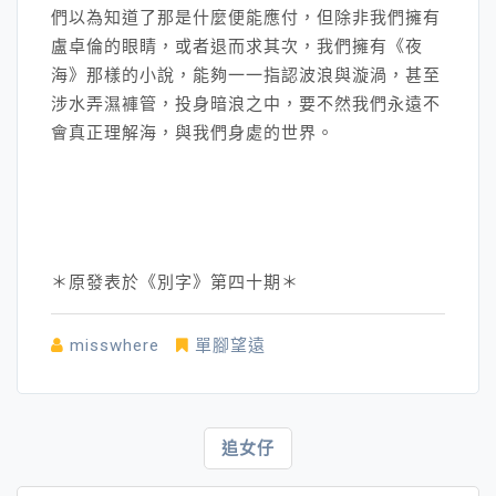
們以為知道了那是什麼便能應付，但除非我們擁有
盧卓倫的眼睛，或者退而求其次，我們擁有《夜
海》那樣的小說，能夠一一指認波浪與漩渦，甚至
涉水弄濕褲管，投身暗浪之中，要不然我們永遠不
會真正理解海，與我們身處的世界。
＊原發表於《別字》第四十期＊
misswhere
單腳望遠
文
追女仔
章