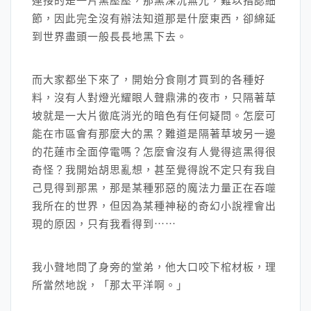
連接的是一片黑壓壓，那黑深沉無光，難以指認細
節，因此完全沒有辦法知道那是什麼東西，卻綿延
到世界盡頭一般長長地黑下去。
而大家都坐下來了，開始分食剛才買到的各種好
料，沒有人對燈光耀眼人聲鼎沸的夜市，只隔著草
坡就是一大片徹底消光的暗色有任何疑問。怎麼可
能在市區會有那麼大的黑？難道是隔著草坡另一邊
的花蓮市全面停電嗎？怎麼會沒有人覺得這黑得很
奇怪？我開始胡思亂想，甚至覺得說不定只有我自
己見得到那黑，那是某種邪惡的魔法力量正在吞噬
我所在的世界，但因為某種神秘的奇幻小說裡會出
現的原因，只有我看得到⋯⋯
我小聲地問了身旁的堂弟，他大口咬下棺材板，理
所當然地說，「那太平洋啊。」