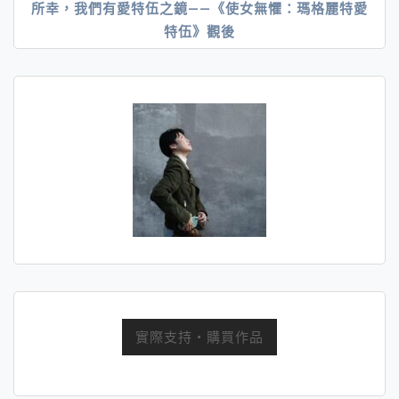
所幸，我們有愛特伍之鏡——《使女無懼：瑪格麗特愛
導
特伍》觀後
覽
實際支持・購買作品