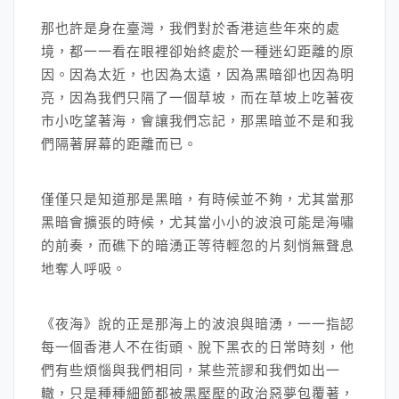
那也許是身在臺灣，我們對於香港這些年來的處
境，都一一看在眼裡卻始終處於一種迷幻距離的原
因。因為太近，也因為太遠，因為黑暗卻也因為明
亮，因為我們只隔了一個草坡，而在草坡上吃著夜
市小吃望著海，會讓我們忘記，那黑暗並不是和我
們隔著屏幕的距離而已。
僅僅只是知道那是黑暗，有時候並不夠，尤其當那
黑暗會擴張的時候，尤其當小小的波浪可能是海嘯
的前奏，而礁下的暗湧正等待輕忽的片刻悄無聲息
地奪人呼吸。
《夜海》說的正是那海上的波浪與暗湧，一一指認
每一個香港人不在街頭、脫下黑衣的日常時刻，他
們有些煩惱與我們相同，某些荒謬和我們如出一
轍，只是種種細節都被黑壓壓的政治惡夢包覆著，