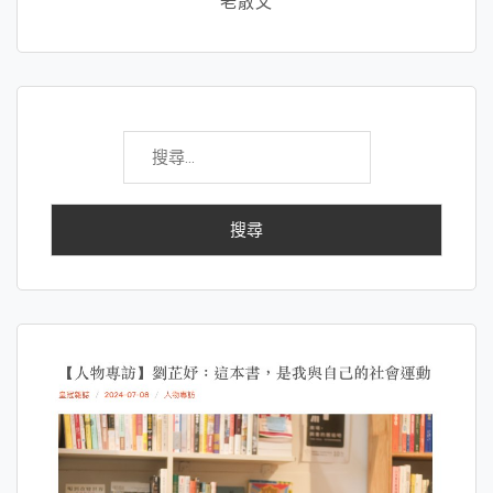
老散文
搜
尋
關
鍵
字: