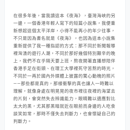
在很多年後，當我讀這本《夜海》，臺灣海峽的另
一邊，一個香港年輕人寫下的短篇小說集，我便重
新想起這個太平洋岸，小得不能再小的年少往事，
不只是因為書名就是《夜海》，也因為這本小說集
重新提供了我一種指認的方式：那不同於新聞報導
裡洶湧的遊行人潮，不同於那好幾個特別艱辛的晚
上，我們不在乎隔天要上班，熬夜開著直播想陪伴
香港手足在街頭、在理工大學裡死守苦熬的時光，
不同於一再於國內外媒體上披露的驚心動魄的照片
——那些都是真的，那樣衝擊的真也讓人一時難以
理解，就像身處在明晃晃的夜市裡往夜裡的海望去
的片刻，會突然失去辨識能力，眼睛難以適應對比
太大的黑，尤其那黑暗就近在眼前而身邊的人吃食
談笑如常，那時不僅失去判斷力，也會懷疑自己的
判斷力。