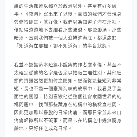
誰的生活都難以獨立於政治以外，甚至有好多破
事，《夜海》寫出來了以後，臺灣的我們才發現身
旁俯拾即是，就好像，我們以為知道了海在那裡，
便站得遠遠地不去細看那些波浪、那些漩渦、那些
暗湧，直到我們被一個大浪捲進海底，都還處於
「知道海在那裡，卻不知道海」的半盲狀態。
我並不認識這本短篇小說集的作者盧卓倫，甚至不
太確定從他的名字是否足以推敲生理性別，其他細
節的資訊當然更加付之闕如。然而從這些短到非常
短，長也不過一個臺灣海峽的故事中，我看見了全
面性的關照，特別喜歡他從整個社會家國世界的結
構問題中，找到那些藏身在結構中的橫樑直柱間，
因此更加難以掙脫的日常疼痛，而那日常並非來自
疼痛輕微所以不礙事，而是卡在結構之中幾無脫身
餘地，只好任之成為日常。