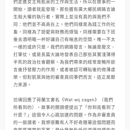
們走進女主角凱萊的工作與生活，所以在故事的一
開始，讀者就能發現，那些握有廣大鄉民網路言論
生殺大權的執行者，實際上並沒有真的與我們不
同：他們並不高高在上，他們同樣是為錢工作的社
畜，同樣為了戀愛與財務而煩惱，同樣需要在下班
後去酒吧喝一杯好讓自己有喘息的空間。唯一不太
一樣的或許只是，我們的網路發言，無論是廢文、
打筆仗，或是長篇大論地發表自己那些其實淺薄得
半死的政治社會觀察，為我們帶來的經常是暢所欲
言後抒發壓力的作用，或者被認可轉貼後的微薄虛
榮，但對凱萊與她的審查員同事們而言，這正是壓
力來源。
彷彿回應了荷蘭文書名《Wat wij zagen》（我們
所看到的），故事的開頭便提出了「你到底看到了
什麼？」這個令人心跳加速的問題，作為非審查員
的一般讀者，我想很難有人不好奇隨著這個問題而
來即將揭露的答案：是什麼無恥低俗道德崩壞的血