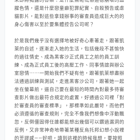
腥色情，還是什麼戀童癖犯罪紀實、自殺預告或虐
貓影片，能對這些拿錢辦事的審查員造成巨大的的
身心傷害以至於要集體控告公司呢？
於是我們幾乎沒有選擇地被好奇心牽著走，跟著凱
萊的自述，逐漸走入她的生活，包括幾段不甚愉快
的過往情史、成為黑客沙正式員工之前的員工訓
練、成為正式員工後的高壓工作、同事情誼與辦公
室戀情⋯⋯一開始我們不疑有他，跟著凱萊想盡辦
法通過訓練與測試，走進黑客沙公司，跟著她一起
坐在螢幕前，逼自己要在最短的時間內對最多待審
查影片做出最符合規定的處置，好通過公司裡「對
於審查員的審查標準」，那標準如此嚴苛，而他們
必須遵循的審查規則，完全不像我們想像中浮動飄
忽，反倒僵固得任誰都能想出幾個可以鑽過漏洞的
反例，又非常神奇地帶著某種反烏托邦幻想小說裡
的荒謬感——好吧，讀到這裡的時候我想，要按照