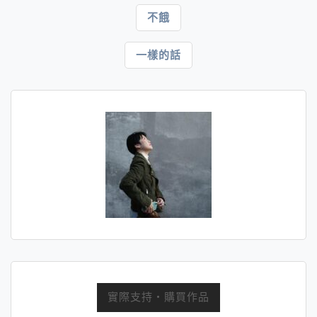
文
不餓
章
一樣的話
導
覽
實際支持・購買作品