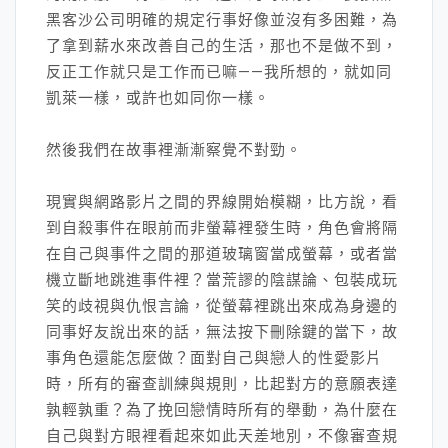
黑客沙公司明確的規定行事好像並沒有多困難，為
了拿到薪水來改善自己的生活，那也不是做不到，
反正工作就只是工作而已嘛——我所想的，就如同
凱萊一樣，或許也如同你一樣。
然後我們在故事裡漸漸察覺不對勁。
現實與網路影片之間的界線開始模糊，比方說，看
到自殺事件在眼前而非螢幕裡發生時，角色會將隔
在自己與事件之間的那道玻璃窗當成螢幕，或者當
機立斷地跳進事件裡？當荒謬的陰謀論、包裝成玩
笑的歧視與仇恨言論，從螢幕裡跳出來成為身邊的
同事好友說出來的話，無法按下刪除鍵的當下，故
事角色還能怎麼做？面對自己與戀人的性愛影片
時，所有的審查訓練與規則，比起對方的意願表達
孰輕孰重？為了挽回戀情時所有的舉動，為什麼在
自己與對方眼裡看起來如此天差地別，不像審查規