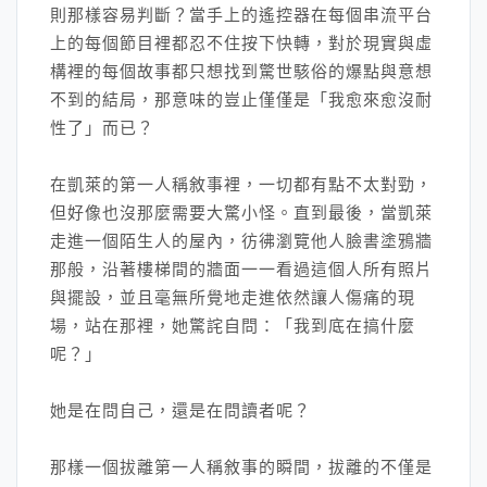
則那樣容易判斷？當手上的遙控器在每個串流平台
上的每個節目裡都忍不住按下快轉，對於現實與虛
構裡的每個故事都只想找到驚世駭俗的爆點與意想
不到的結局，那意味的豈止僅僅是「我愈來愈沒耐
性了」而已？
在凱萊的第一人稱敘事裡，一切都有點不太對勁，
但好像也沒那麼需要大驚小怪。直到最後，當凱萊
走進一個陌生人的屋內，彷彿瀏覽他人臉書塗鴉牆
那般，沿著樓梯間的牆面一一看過這個人所有照片
與擺設，並且毫無所覺地走進依然讓人傷痛的現
場，站在那裡，她驚詫自問：「我到底在搞什麼
呢？」
她是在問自己，還是在問讀者呢？
那樣一個拔離第一人稱敘事的瞬間，拔離的不僅是