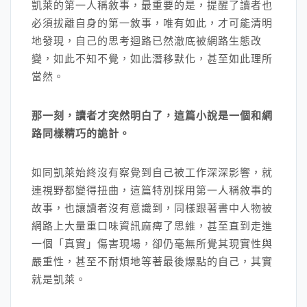
凱萊的第一人稱敘事，最重要的是，提醒了讀者也
必須拔離自身的第一敘事，唯有如此，才可能清明
地發現，自己的思考迴路已然澈底被網路生態改
變，如此不知不覺，如此潛移默化，甚至如此理所
當然。
那一刻，讀者才突然明白了，這篇小說是一個和網
路同樣精巧的詭計。
如同凱萊始終沒有察覺到自己被工作深深影響，就
連視野都變得扭曲，這篇特別採用第一人稱敘事的
故事，也讓讀者沒有意識到，同樣跟著書中人物被
網路上大量重口味資訊麻痺了思維，甚至直到走進
一個「真實」傷害現場，卻仍毫無所覺其現實性與
嚴重性，甚至不耐煩地等著最後爆點的自己，其實
就是凱萊。