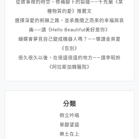
從故事裡的時空，修補腳下的裂縫——千先蘭《某
種物質的愛》推薦文
選擇深愛的荊棘之路，並承擔隨之而來的幸福與哀
痛──讀《Hello Beautiful美好是你》
蝴蝶會夢見自己變成機器人嗎？——導讀金英夏
《告別》
很久很久以後，在很遠很遠的地方——讀李昭姈
《阿拉斯加韓醫院》
分類
倒立吟唱
單腳望遠
樂土在上