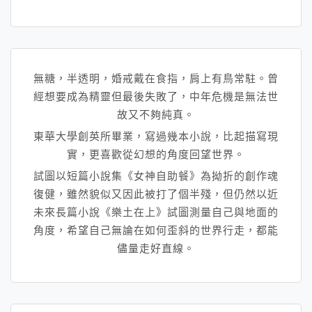
無糖，半透明，婚戒戴在食指，肩上有鳥常駐。曾
經想要成為精靈但最後失敗了，中年危機是無法世
故又不夠純真。
東華大學創英所畢業，寫過幾本小說，比起描寫現
實，
更喜歡從幻想的角度回望世界。
試圖以短篇小說集《女神自助餐》
為拗折的創作魂
復健，雖然貌似又因此被打了個半殘，
但仍然以近
未來長篇小說《樂土在上》試圖測量自己與地面的
角度，
希望自己無論在如何歪斜的世界行走，都能
儘量走好直線。