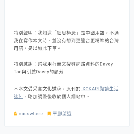
特別聲明：我知道「細思極恐」是中國用語，不過
我在寫作本文時，並沒有想到更適合更精準的台灣
用語，是以如此下筆。
特別感謝：幫我用荷蘭文搜尋網路資料的Davey
Tan與引薦Davey的韻芳
＊本文受采實文化邀稿，原刊於
《OKAPI閱讀生活
誌》
，略加調整後收於個人網站中。
misswhere
單腳望遠