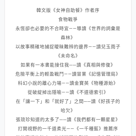
韓文版《女神自助餐》作者序
食物戰爭
永恆卻也必要的不合時宜——導讀《世界的詞彙是
森林》
以故事精確地捕捉曖昧難辨的邊界——讀兒玉雨子
《未命名》
如果有一本書能接住我──讀《真相與修復》
危險平衡上的輕盈戰鬥——讀冒業《記憶管理局》
科幻小說的離心力場——讀金寶英《物種源始》
從破綻掉出隱喻——讀《不道德索引》
在「讓一下」和「就好了」之間──讀《好孩子的
哈欠》
張琉珍知道的太多了──讀《我們都有一顆星星》
打開視野的一千道柔光——《一千種藍》推薦序