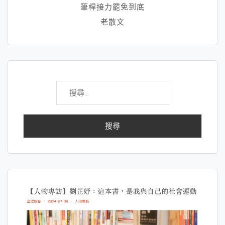
筆桿接力罷免到底
老散文
搜
尋
關
鍵
字: