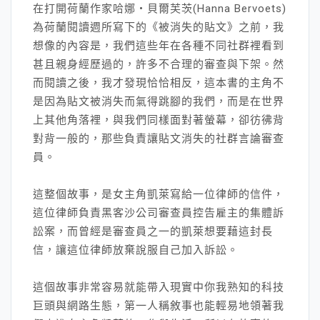
在打開荷蘭作家哈娜‧貝爾芙茨(Hanna Bervoets)
為荷蘭閱讀週所寫下的《被消失的貼文》之前，我
想像的內容是，我們這些年在各種不同社群裡看到
甚且親身經歷過的，許多不合理的審查與下架。然
而閱讀之後，我才發現恰恰相反，這本書的主角不
是因為貼文被消失而氣得跳腳的我們，而是在世界
上其他角落裡，與我們同樣面對著螢幕，卻彷彿背
對背一般的，那些負責讓貼文消失的社群言論審查
員。
這整個故事，是女主角凱萊寫給一位律師的信件，
這位律師負責黑客沙公司審查員控告雇主的集體訴
訟案，而曾經是審查員之一的凱萊想要藉這封長
信，讓這位律師放棄說服自己加入訴訟。
這個故事非常容易就能帶入現實中你我熟知的科技
巨頭與網路生態，第一人稱敘事也能輕易地領著我