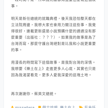
事。
明天是新任總統的就職典禮，後天我恐怕整天都在
立法院周邊，我想大家也會用力關注這些事，我覺
得很好，連載更新還是小說預購什麼的通通沒有那
麼重要（出版社：？？？），如果我的故事是為了
台灣而寫，那麼守護台灣絕對是比我和小說更重要
的事。
用漫長的時間寫下這個故事，是我對台灣的深情。
我想要《樂土在上》走進更多人心底，其實也只是
因為我渴望看見，更多人愛我深愛的這塊土地。
再次謝謝你，蔡英文總統。
misswhere
倒立吟唱
,
樂土在上
反烏托