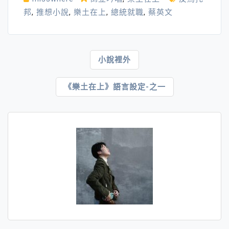
邦
,
推想小說
,
樂土在上
,
總統就職
,
蔡英文
文
小說裡外
章
《樂土在上》語言設定-之一
導
覽