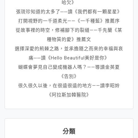
哈欠》
張琉珍知道的太多了──讀《我們都有一顆星星》
打開視野的一千道柔光——《一千種藍》推薦序
從故事裡的時空，修補腳下的裂縫——千先蘭《某
種物質的愛》推薦文
選擇深愛的荊棘之路，並承擔隨之而來的幸福與哀
痛──讀《Hello Beautiful美好是你》
蝴蝶會夢見自己變成機器人嗎？——導讀金英夏
《告別》
很久很久以後，在很遠很遠的地方——讀李昭姈
《阿拉斯加韓醫院》
分類