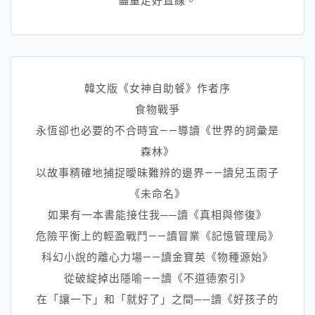
儘量走好直線。
韓文版《女神自助餐》作者序
食物戰爭
永恆卻也必要的不合時宜——導讀《世界的詞彙是
森林》
以故事精確地捕捉曖昧難辨的邊界——讀兒玉雨子
《未命名》
如果有一本書能接住我──讀《真相與修復》
危險平衡上的輕盈戰鬥——讀冒業《記憶管理局》
科幻小說的離心力場——讀金寶英《物種源始》
從破綻掉出隱喻——讀《不道德索引》
在「讓一下」和「就好了」之間──讀《好孩子的