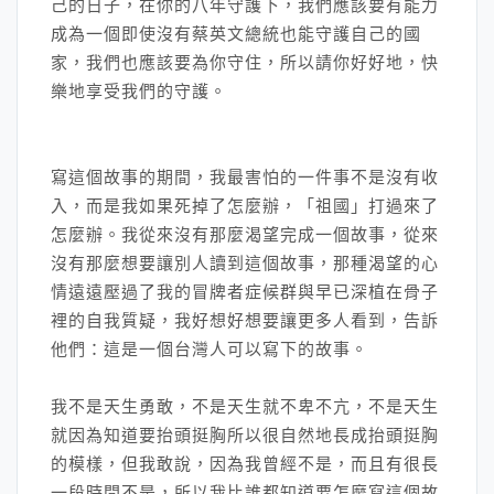
己的日子，在你的八年守護下，我們應該要有能力
成為一個即使沒有蔡英文總統也能守護自己的國
家，我們也應該要為你守住，所以請你好好地，快
樂地享受我們的守護。
寫這個故事的期間，我最害怕的一件事不是沒有收
入，而是我如果死掉了怎麼辦，「祖國」打過來了
怎麼辦。我從來沒有那麼渴望完成一個故事，從來
沒有那麼想要讓別人讀到這個故事，那種渴望的心
情遠遠壓過了我的冒牌者症候群與早已深植在骨子
裡的自我質疑，我好想好想要讓更多人看到，告訴
他們：這是一個台灣人可以寫下的故事。
我不是天生勇敢，不是天生就不卑不亢，不是天生
就因為知道要抬頭挺胸所以很自然地長成抬頭挺胸
的模樣，但我敢說，因為我曾經不是，而且有很長
一段時間不是，所以我比誰都知道要怎麼寫這個故