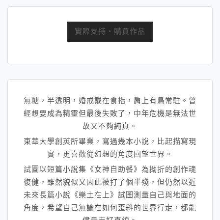
實際支持・購買作品
無糖，半透明，婚戒戴在食指，肩上有鳥常駐。曾
經想要成為精靈但最後失敗了，中年危機是無法世
故又不夠純真。
東華大學創英所畢業，寫過幾本小說，比起描寫現
實，
更喜歡從幻想的角度回望世界。
試圖以短篇小說集《女神自助餐》
為拗折的創作魂
復健，雖然貌似又因此被打了個半殘，
但仍然以近
未來長篇小說《樂土在上》試圖測量自己與地面的
角度，
希望自己無論在如何歪斜的世界行走，都能