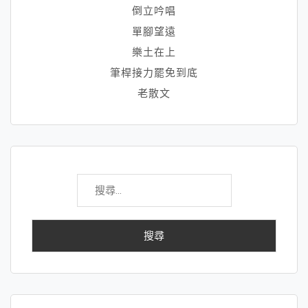
倒立吟唱
單腳望遠
樂土在上
筆桿接力罷免到底
老散文
搜
尋
關
鍵
字: