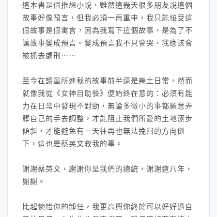
這本書是個推想小說，雖然這幾天很多朋友說這個
故事好像預言，但我必須一再重申，我只能接受這
個故事是個寓言，因為我寫下這個故事，是為了不
讓故事變成預言。變成預言我不只會哭，我應該會
被抓去處刑⋯⋯
至今在讀墨所連載的故事前半還是樂土日常，然而
就像我從《女神自助餐》便始終在意的：必須有能
力在日常中發現不對勁，無論多微小的事都願意弄
髒自己的手去調整，才能阻止我們所愛的土地逐步
傾斜，才能避免有一天往再也無法挽回的方向倒
下，這也是蔡英文教我的事。
謝謝蔡英文，謝謝你是我們的總統，謝謝這八年，
謝謝。
比起惋惜你的卸任，我更高興你終於可以好好過自