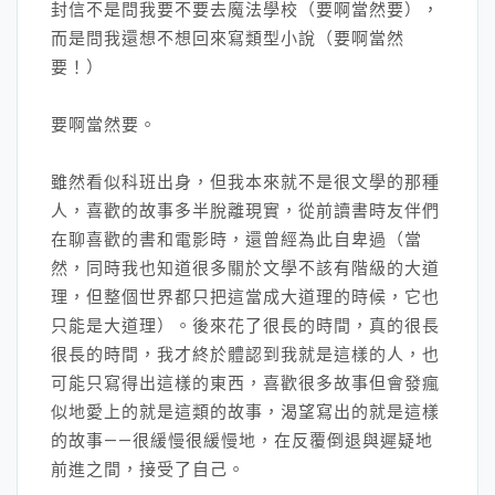
封信不是問我要不要去魔法學校（要啊當然要），
而是問我還想不想回來寫類型小說（要啊當然
要！）
要啊當然要。
雖然看似科班出身，但我本來就不是很文學的那種
人，喜歡的故事多半脫離現實，從前讀書時友伴們
在聊喜歡的書和電影時，還曾經為此自卑過（當
然，同時我也知道很多關於文學不該有階級的大道
理，但整個世界都只把這當成大道理的時候，它也
只能是大道理）。後來花了很長的時間，真的很長
很長的時間，我才終於體認到我就是這樣的人，也
可能只寫得出這樣的東西，喜歡很多故事但會發瘋
似地愛上的就是這類的故事，渴望寫出的就是這樣
的故事——很緩慢很緩慢地，在反覆倒退與遲疑地
前進之間，接受了自己。