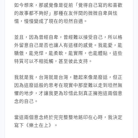
如今想來，那感覺像是從前「覺得自己寫的和喜歡
的故事都不夠好」那種在友伴間的微微自卑與怯
懦，慢慢變成了現在的坦然自適。
並且，因為曾經自卑，曾經難以接受自己，所以格
外留意自己是否也讓人有這樣的感覺。我能愛，能
驕傲，能兇悍，能柔軟，能實際，也能體貼，這些
特質可以不相抵觸，甚至彼此支持。
我就是我，台灣就是台灣，聽起來像是廢話，但正
因為這廢話般的思考在現實中那麼難以走到坦然無
懼的地步，才讓我更為珍惜此刻真正擁抱這兩個意
念的自己。
當這兩個意念終於完完整整地銘印在心時，我決定
寫下《樂土在上》。