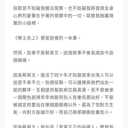
但那並不妨礙我關注現實，也不妨礙我將我用全身
心熱烈愛著在乎著的現實中的一切，寫進我脫離現
實的小說裡。
《樂土在上》便是這樣的一本書。
然而，如果不是蔡英文，這個故事不會長成如今這
個模樣。
因為蔡英文，我活了四十年才知道原來台灣人可以
這麼不卑不亢，抬頭挺胸，可以選擇與我們站在一
起的夥伴，互相提供幫助與交換資源，而不是被使
一個眼色就得乖乖地跑到別人背後低頭站好，不是
被規定你要站在哪個圈圈裡以外，還為了怕對方生
氣、向對方投誠示好，而自己將那圈圈愈畫愈小。
因為蔡英文，我在從「堂堂正正的中國人」醒悟到